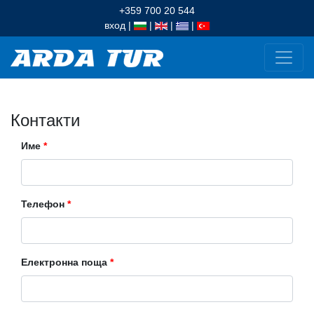
+359 700 20 544
вход
|
|
|
|
Контакти
Име
*
Телефон
*
Електронна поща
*