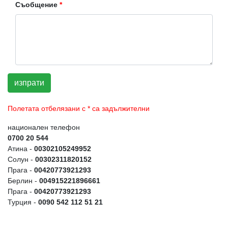
Съобщение
*
изпрати
Полетата отбелязани с
*
са задължителни
национален телефон
0700 20 544
Атина -
00302105249952
Солун -
00302311820152
Прага -
00420773921293
Берлин -
004915221896661
Прага -
00420773921293
Турция -
0090 542 112 51 21