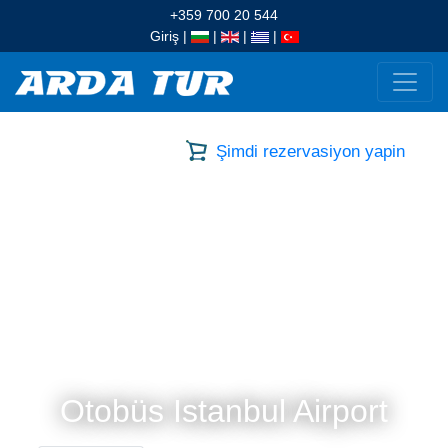
+359 700 20 544
Giriş
|
|
|
|
Şimdi rezervasiyon yapin
Otobüs Istanbul Airport