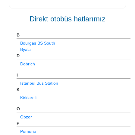
Direkt otobüs hatlarımız
B
Bourgas BS South
Byala
D
Dobrich
I
Istanbul Bus Station
K
Kirklareli
O
Obzor
P
Pomorie