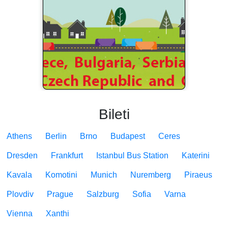
Bileti
Athens
Berlin
Brno
Budapest
Ceres
Dresden
Frankfurt
Istanbul Bus Station
Katerini
Kavala
Komotini
Munich
Nuremberg
Piraeus
Plovdiv
Prague
Salzburg
Sofia
Varna
Vienna
Xanthi